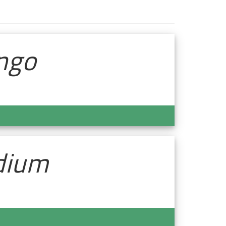
ungo
edium