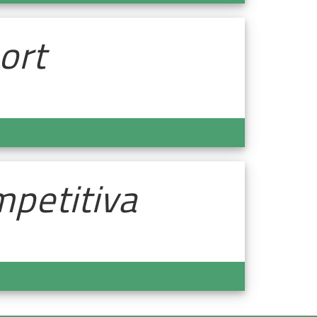
ort
mpetitiva