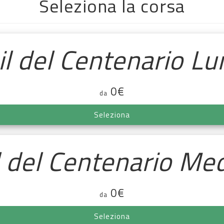
Seleziona la corsa
il del Centenario L
0€
da
Seleziona
l del Centenario M
0€
da
Seleziona