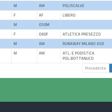
M
AM
POLISCALVE
F
AF
LIBERO
M
O50M
F
O60F
ATLETICA PRESEZZO
M
AM
RUNAWAY MILANO ASD
M
AM
ATL. E PODISTICA
POL.BOTTANUCO
Precedente