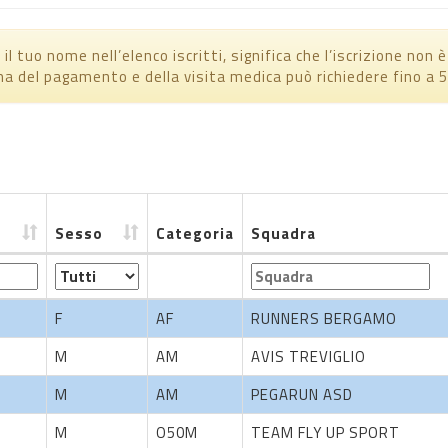
il tuo nome nell’elenco iscritti, significa che l’iscrizione non 
ma del pagamento e della visita medica può richiedere fino a 5 
Sesso
Categoria
Squadra
Sesso
Categoria
Squadra
F
AF
RUNNERS BERGAMO
M
AM
AVIS TREVIGLIO
M
AM
PEGARUN ASD
M
O50M
TEAM FLY UP SPORT