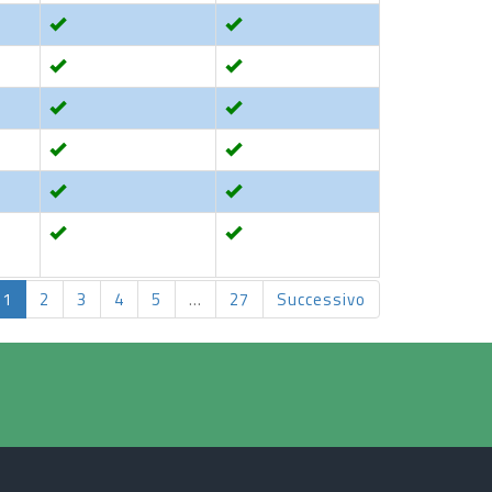
1
2
3
4
5
…
27
Successivo