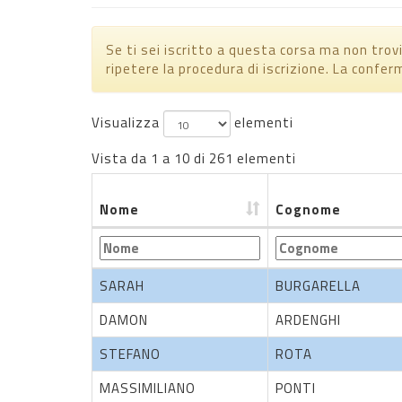
Se ti sei iscritto a questa corsa ma non trovi 
ripetere la procedura di iscrizione. La confer
Visualizza
elementi
Vista da 1 a 10 di 261 elementi
Nome
Cognome
Nome
Cognome
SARAH
BURGARELLA
DAMON
ARDENGHI
STEFANO
ROTA
MASSIMILIANO
PONTI