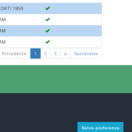
CORTI 1959
EAM
EAM
EAM
Precedente
1
2
3
4
Successivo
 04791640164
Salva preferenze