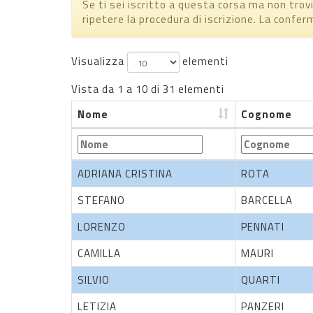
Se ti sei iscritto a questa corsa ma non trovi 
ripetere la procedura di iscrizione. La confer
Visualizza
elementi
Vista da 1 a 10 di 31 elementi
Nome
Cognome
Nome
Cognome
ADRIANA CRISTINA
ROTA
STEFANO
BARCELLA
LORENZO
PENNATI
CAMILLA
MAURI
SILVIO
QUARTI
LETIZIA
PANZERI