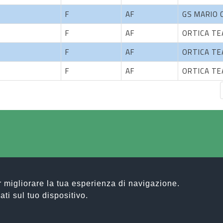
F
AF
GS MARIO 
F
AF
ORTICA T
F
AF
ORTICA T
F
AF
ORTICA T
er migliorare la tua esperienza di navigazione.
ati sul tuo dispositivo.
T ASSOCIAZIONE SPORTIVA DILETTANTISTICA | C.F. E P.IVA