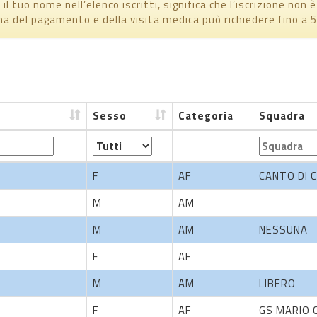
il tuo nome nell’elenco iscritti, significa che l’iscrizione non 
ma del pagamento e della visita medica può richiedere fino a 5 
Sesso
Categoria
Squadra
Sesso
Categoria
Squadra
F
AF
CANTO DI 
M
AM
M
AM
NESSUNA
F
AF
M
AM
LIBERO
F
AF
GS MARIO 