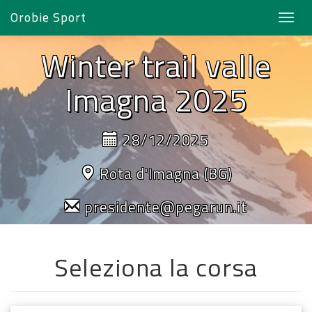
Orobie Sport
Toggl
navig
Winter trail valle
Imagna 2025
28/12/2025
Rota d'Imagna (BG)
presidente@pegarun.it
Seleziona la corsa